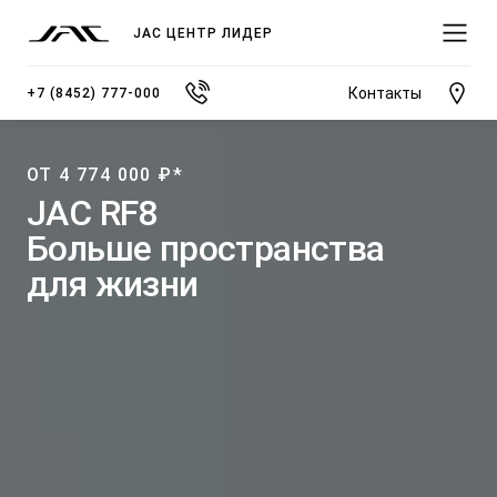
JAC ЦЕНТР ЛИДЕР
Контакты
+7 (8452) 777-000
ОТ 4 774 000 ₽*
JAC RF8
­Больше пространства
МОДЕЛИ
для жизни
ПОКУПАТЕЛЯМ
ВЛАДЕЛЬЦАМ
О КОМПАНИИ
ВЫБОР И ПОКУПКА
СЕРВИС
О ДИЛЕРСКОМ ЦЕНТРЕ
JS3 Кроссовер
Спецпредложения
Записаться на сервис
Новости
от 1 484 000 ₽*
Видеообзоры модельного ряда JAC
Полезная информация
Блог