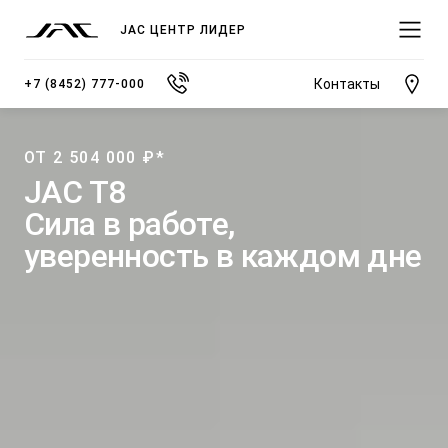
JAC ЦЕНТР ЛИДЕР
Контакты
+7 (8452) 777-000
ОТ 2 504 000 ₽*
JAC T8
Сила в работе,
МОДЕЛИ
уверенность в каждом дне
ПОКУПАТЕЛЯМ
ВЛАДЕЛЬЦАМ
О КОМПАНИИ
ВЫБОР И ПОКУПКА
СЕРВИС
О ДИЛЕРСКОМ ЦЕНТРЕ
JS3 Кроссовер
Спецпредложения
Записаться на сервис
Новости
от 1 484 000 ₽*
Видеообзоры модельного ряда JAC
Полезная информация
Блог