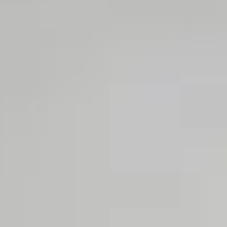
T9 Пикап
от 3 619 000 ₽*
RF8 Минивэн
от 4 774 000 ₽*